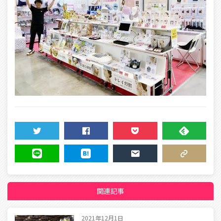
TWEET
SHARE
POCKET
FEEDLY
LINE
HATENA
MAIL
COPY LINK
関連記事
2021年12月1日